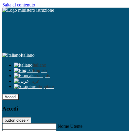
Salta al contenuto
Italiano
Italiano
English
Français
عربى
Shqiptare
Accedi
Accedi
button close
×
Nome Utente