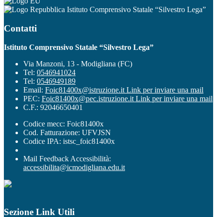
Istituto Comprensivo Statale “Silvestro Lega”
Contatti
Istituto Comprensivo Statale “Silvestro Lega”
Via Manzoni, 13 - Modigliana (FC)
Tel:
0546941024
Tel:
0546949189
Email:
Foic81400x@istruzione.it
Link per inviare una mail
PEC:
Foic81400x@pec.istruzione.it
Link per inviare una mail
C.F.: 92046650401
Codice mecc: Foic81400x
Cod. Fatturazione: UFVJSN
Codice IPA: istsc_foic81400x
Mail Feedback Accessibilità:
accessibilita@icmodigliana.edu.it
Sezione Link Utili