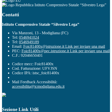
Istituto Comprensivo Statale “Silvestro Lega”
Contatti
Istituto Comprensivo Statale “Silvestro Lega”
Via Manzoni, 13 - Modigliana (FC)
Tel:
0546941024
Tel:
0546949189
Email:
Foic81400x@istruzione.it
Link per inviare una mail
PEC:
Foic81400x@pec.istruzione.it
Link per inviare una mail
C.F.: 92046650401
Codice mecc: Foic81400x
Cod. Fatturazione: UFVJSN
Codice IPA: istsc_foic81400x
Mail Feedback Accessibilità:
accessibilita@icmodigliana.edu.it
Sezione Link Utili