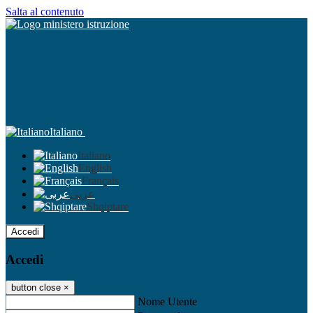
Salta al contenuto
Italiano
Italiano
English
Français
عربى
Shqiptare
Accedi
Accedi
button close
×
Nome Utente