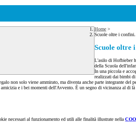
Home
>
Scuole oltre i confini.
Scuole oltre i
L'asilo di Hofbieber h
della Scuola dell'inf
In una piccola e accog
realizzati dai bimbi d
il regalo non solo viene ammirato, ma diventa anche parte integrante del 
, amicizia e i bei momenti dell'Avvento. È un segno di vicinanza al di là 
kie necessari al funzionamento ed utili alle finalità illustrate nella
COO