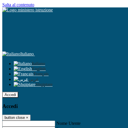
Salta al contenuto
Italiano
Italiano
English
Français
عربى
Shqiptare
Accedi
Accedi
button close
×
Nome Utente