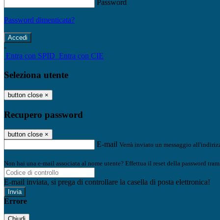
Password
Password dimenticata?
-
Entra con SPID
Entra con CIE
Seleziona utente
button close
×
Recupero password
button close
×
E-mail
Verrà inviato un messaggio all'indirizz
Non hai una e-mail associata al nome utente? Effettua il reset della password tram
E-mail inviata, si prega di controllare la casella di posta elettronica!
Errore
Chiudi