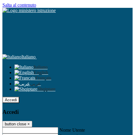
Salta al contenuto
Italiano
Italiano
English
Français
عربى
Shqiptare
Accedi
Accedi
button close
×
Nome Utente