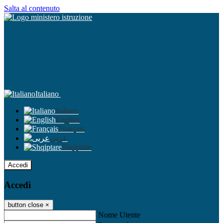
Salta al contenuto
Italiano
Italiano
English
Français
عربى
Shqiptare
Accedi
Accedi
button close
×
Nome Utente