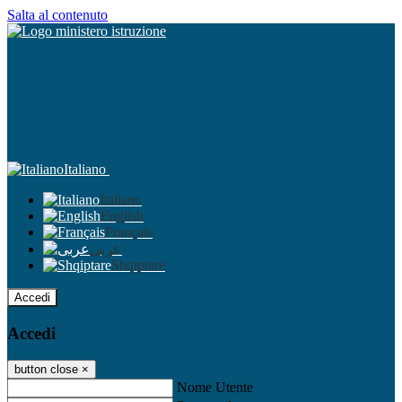
Salta al contenuto
Italiano
Italiano
English
Français
عربى
Shqiptare
Accedi
Accedi
button close
×
Nome Utente