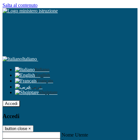
Salta al contenuto
Italiano
Italiano
English
Français
عربى
Shqiptare
Accedi
Accedi
button close
×
Nome Utente