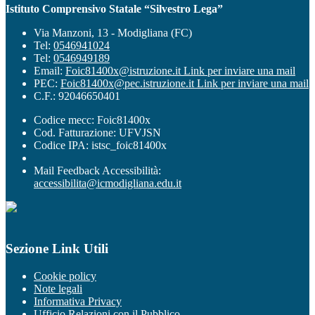
Istituto Comprensivo Statale “Silvestro Lega”
Via Manzoni, 13 - Modigliana (FC)
Tel:
0546941024
Tel:
0546949189
Email:
Foic81400x@istruzione.it
Link per inviare una mail
PEC:
Foic81400x@pec.istruzione.it
Link per inviare una mail
C.F.: 92046650401
Codice mecc: Foic81400x
Cod. Fatturazione: UFVJSN
Codice IPA: istsc_foic81400x
Mail Feedback Accessibilità:
accessibilita@icmodigliana.edu.it
Sezione Link Utili
Cookie policy
Note legali
Informativa Privacy
Ufficio Relazioni con il Pubblico