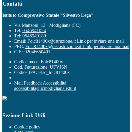
Contatti
Istituto Comprensivo Statale “Silvestro Lega”
Via Manzoni, 13 - Modigliana (FC)
Tel:
0546941024
Tel:
0546949189
Email:
Foic81400x@istruzione.it
Link per inviare una mail
PEC:
Foic81400x@pec.istruzione.it
Link per inviare una mail
C.F.: 92046650401
Codice mecc: Foic81400x
Cod. Fatturazione: UFVJSN
Codice IPA: istsc_foic81400x
Mail Feedback Accessibilità:
accessibilita@icmodigliana.edu.it
Sezione Link Utili
Cookie policy