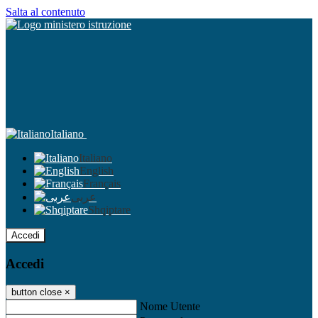
Salta al contenuto
Italiano
Italiano
English
Français
عربى
Shqiptare
Accedi
Accedi
button close
×
Nome Utente