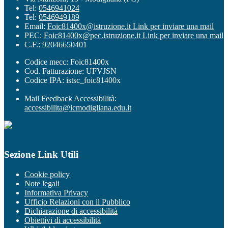
Tel:
0546941024
Tel:
0546949189
Email:
Foic81400x@istruzione.it
Link per inviare una mail
PEC:
Foic81400x@pec.istruzione.it
Link per inviare una mail
C.F.: 92046650401
Codice mecc: Foic81400x
Cod. Fatturazione: UFVJSN
Codice IPA: istsc_foic81400x
Mail Feedback Accessibilità:
accessibilita@icmodigliana.edu.it
Sezione Link Utili
Cookie policy
Note legali
Informativa Privacy
Ufficio Relazioni con il Pubblico
Dichiarazione di accessibilità
Obiettivi di accessibilità