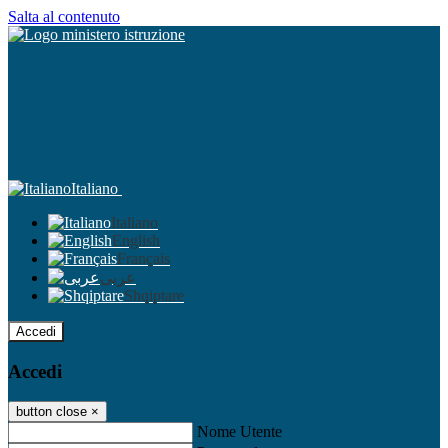
Salta al contenuto
Italiano
Italiano
English
Français
عربى
Shqiptare
Accedi
Accedi
button close
×
Nome Utente