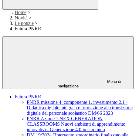
Home
>
Novità
>
Le notizie
>
Futura PNRR
Menu di
navigazione
Futura PNRR
PNRR missione 4: componente 1. investimento 2.1 -
Didattica digitale integrata e formazione alla transizione
digitale del personale scolastico DM/66 2023
PNRR Azione 1 NEX GENERATION
CLASSROOMS Nuovi ambienti di apprendimento
innovativi - Generazione 4.0 in cammino
DM 19/2024 "Intervento straordinario finalizzato alla