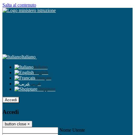
Salta al contenuto
Italiano
Italiano
English
Français
عربى
Shqiptare
Accedi
Accedi
button close
×
Nome Utente