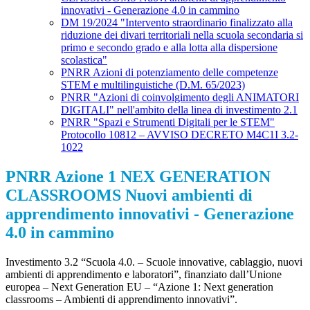
innovativi - Generazione 4.0 in cammino
DM 19/2024 "Intervento straordinario finalizzato alla
riduzione dei divari territoriali nella scuola secondaria si
primo e secondo grado e alla lotta alla dispersione
scolastica"
PNRR Azioni di potenziamento delle competenze
STEM e multilinguistiche (D.M. 65/2023)
PNRR "Azioni di coinvolgimento degli ANIMATORI
DIGITALI" nell'ambito della linea di investimento 2.1
PNRR "Spazi e Strumenti Digitali per le STEM"
Protocollo 10812 – AVVISO DECRETO M4C1I 3.2-
1022
PNRR Azione 1 NEX GENERATION
CLASSROOMS Nuovi ambienti di
apprendimento innovativi - Generazione
4.0 in cammino
Investimento 3.2 “Scuola 4.0. – Scuole innovative, cablaggio, nuovi
ambienti di apprendimento e laboratori”, finanziato dall’Unione
europea – Next Generation EU – “Azione 1: Next generation
classrooms – Ambienti di apprendimento innovativi”.