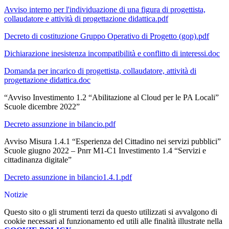
Avviso interno per l'individuazione di una figura di progettista,
collaudatore e attività di progettazione didattica.pdf
Decreto di costituzione Gruppo Operativo di Progetto (gop).pdf
Dichiarazione inesistenza incompatibilità e conflitto di interessi.doc
Domanda per incarico di progettista, collaudatore, attività di
progettazione didattica.doc
“Avviso Investimento 1.2 “Abilitazione al Cloud per le PA Locali”
Scuole dicembre 2022”
Decreto assunzione in bilancio.pdf
Avviso Misura 1.4.1 “Esperienza del Cittadino nei servizi pubblici”
Scuole giugno 2022 – Pnrr M1-C1 Investimento 1.4 “Servizi e
cittadinanza digitale”
Decreto assunzione in bilancio1.4.1.pdf
Notizie
Questo sito o gli strumenti terzi da questo utilizzati si avvalgono di
cookie necessari al funzionamento ed utili alle finalità illustrate nella