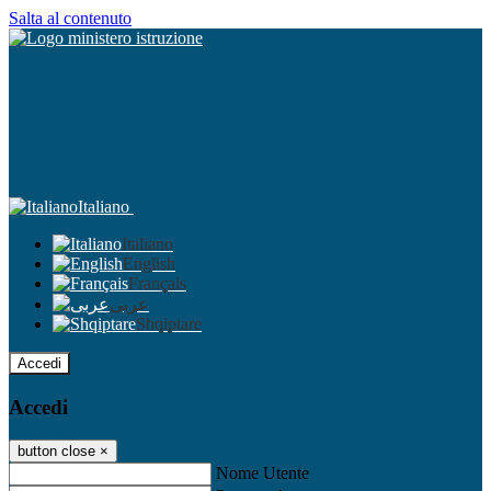
Salta al contenuto
Italiano
Italiano
English
Français
عربى
Shqiptare
Accedi
Accedi
button close
×
Nome Utente