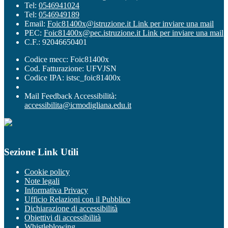
Tel:
0546941024
Tel:
0546949189
Email:
Foic81400x@istruzione.it
Link per inviare una mail
PEC:
Foic81400x@pec.istruzione.it
Link per inviare una mail
C.F.: 92046650401
Codice mecc: Foic81400x
Cod. Fatturazione: UFVJSN
Codice IPA: istsc_foic81400x
Mail Feedback Accessibilità:
accessibilita@icmodigliana.edu.it
Sezione Link Utili
Cookie policy
Note legali
Informativa Privacy
Ufficio Relazioni con il Pubblico
Dichiarazione di accessibilità
Obiettivi di accessibilità
Whistleblowing