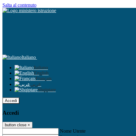
Salta al contenuto
Italiano
Italiano
English
Français
عربى
Shqiptare
Accedi
Accedi
button close
×
Nome Utente