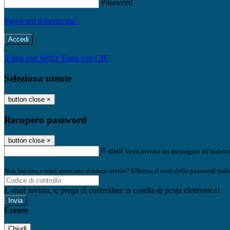
Password
Password dimenticata?
-
Entra con SPID
Entra con CIE
Seleziona utente
button close
×
Recupero password
button close
×
E-mail
Verrà inviato un messaggio all'indirizz
Non hai una e-mail associata al nome utente? Effettua il reset della password tram
E-mail inviata, si prega di controllare la casella di posta elettronica!
Errore
Chiudi