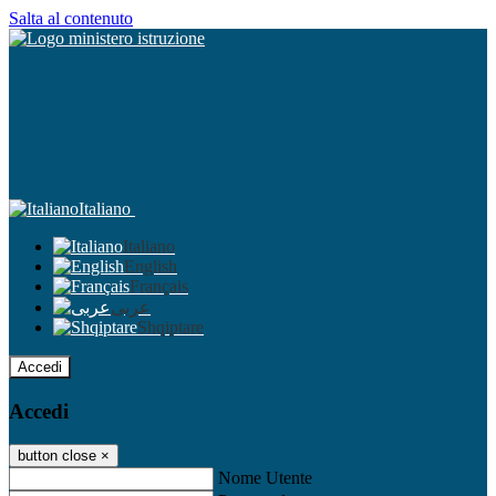
Salta al contenuto
Italiano
Italiano
English
Français
عربى
Shqiptare
Accedi
Accedi
button close
×
Nome Utente