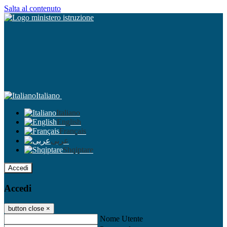
Salta al contenuto
Italiano
Italiano
English
Français
عربى
Shqiptare
Accedi
Accedi
button close
×
Nome Utente