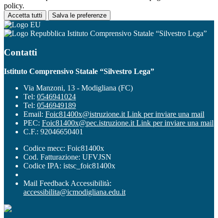
policy.
Accetta tutti
Salva le preferenze
Istituto Comprensivo Statale “Silvestro Lega”
Contatti
Istituto Comprensivo Statale “Silvestro Lega”
Via Manzoni, 13 - Modigliana (FC)
Tel:
0546941024
Tel:
0546949189
Email:
Foic81400x@istruzione.it
Link per inviare una mail
PEC:
Foic81400x@pec.istruzione.it
Link per inviare una mail
C.F.: 92046650401
Codice mecc: Foic81400x
Cod. Fatturazione: UFVJSN
Codice IPA: istsc_foic81400x
Mail Feedback Accessibilità:
accessibilita@icmodigliana.edu.it