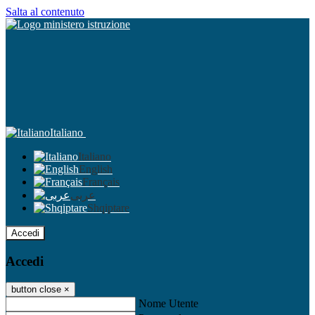
Salta al contenuto
Italiano
Italiano
English
Français
عربى
Shqiptare
Accedi
Accedi
button close
×
Nome Utente