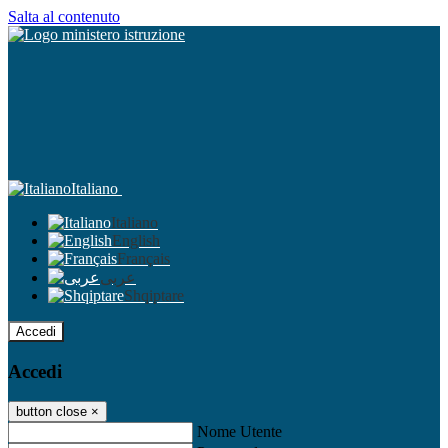
Salta al contenuto
Italiano
Italiano
English
Français
عربى
Shqiptare
Accedi
Accedi
button close
×
Nome Utente