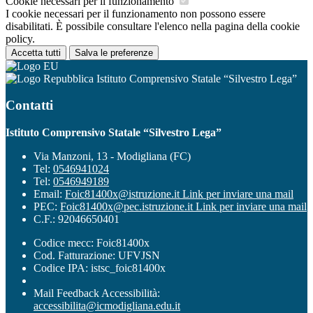
Cookie necessari per il funzionamento
I cookie necessari per il funzionamento non possono essere
disabilitati. È possibile consultare l'elenco nella pagina della cookie
policy.
Accetta tutti
Salva le preferenze
Istituto Comprensivo Statale “Silvestro Lega”
Contatti
Istituto Comprensivo Statale “Silvestro Lega”
Via Manzoni, 13 - Modigliana (FC)
Tel:
0546941024
Tel:
0546949189
Email:
Foic81400x@istruzione.it
Link per inviare una mail
PEC:
Foic81400x@pec.istruzione.it
Link per inviare una mail
C.F.: 92046650401
Codice mecc: Foic81400x
Cod. Fatturazione: UFVJSN
Codice IPA: istsc_foic81400x
Mail Feedback Accessibilità:
accessibilita@icmodigliana.edu.it