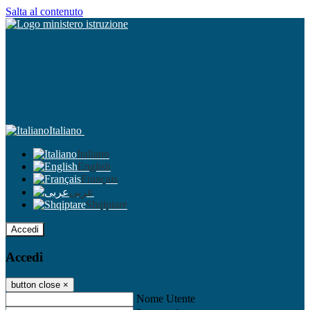
Salta al contenuto
Italiano
Italiano
English
Français
عربى
Shqiptare
Accedi
Accedi
button close
×
Nome Utente