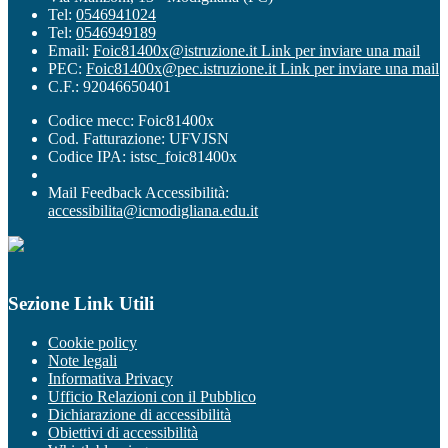
Tel:
0546941024
Tel:
0546949189
Email:
Foic81400x@istruzione.it
Link per inviare una mail
PEC:
Foic81400x@pec.istruzione.it
Link per inviare una mail
C.F.: 92046650401
Codice mecc: Foic81400x
Cod. Fatturazione: UFVJSN
Codice IPA: istsc_foic81400x
Mail Feedback Accessibilità:
accessibilita@icmodigliana.edu.it
Sezione Link Utili
Cookie policy
Note legali
Informativa Privacy
Ufficio Relazioni con il Pubblico
Dichiarazione di accessibilità
Obiettivi di accessibilità