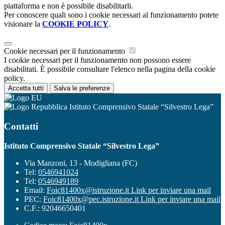
piattaforma e non è possibile disabilitarli.
Per conoscere quali sono i cookie necessari al funzionamento potete
visionare la
COOKIE POLICY
.
Cookie necessari per il funzionamento
I cookie necessari per il funzionamento non possono essere
disabilitati. È possibile consultare l'elenco nella pagina della cookie
policy.
Accetta tutti
Salva le preferenze
Istituto Comprensivo Statale “Silvestro Lega”
Contatti
Istituto Comprensivo Statale “Silvestro Lega”
Via Manzoni, 13 - Modigliana (FC)
Tel:
0546941024
Tel:
0546949189
Email:
Foic81400x@istruzione.it
Link per inviare una mail
PEC:
Foic81400x@pec.istruzione.it
Link per inviare una mail
C.F.: 92046650401