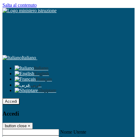
Salta al contenuto
Italiano
Italiano
English
Français
عربى
Shqiptare
Accedi
Accedi
button close
×
Nome Utente