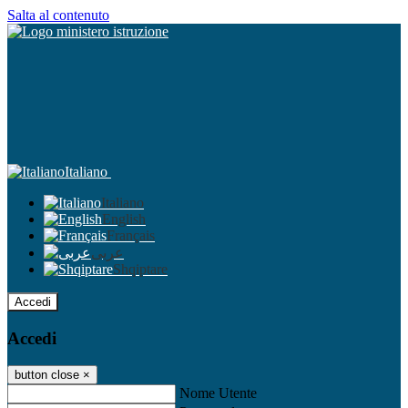
Salta al contenuto
Italiano
Italiano
English
Français
عربى
Shqiptare
Accedi
Accedi
button close
×
Nome Utente