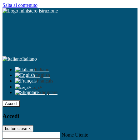
Salta al contenuto
Italiano
Italiano
English
Français
عربى
Shqiptare
Accedi
Accedi
button close
×
Nome Utente